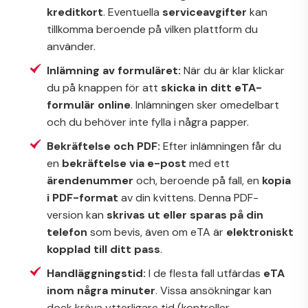
kreditkort
. Eventuella
serviceavgifter
kan
tillkomma beroende på vilken plattform du
använder.
Inlämning av formuläret:
När du är klar klickar
du på knappen för att
skicka in ditt eTA-
formulär online
. Inlämningen sker omedelbart
och du behöver inte fylla i några papper.
Bekräftelse och PDF:
Efter inlämningen får du
en
bekräftelse via e-post
med ett
ärendenummer
och, beroende på fall, en
kopia
i PDF-format
av din kvittens. Denna PDF-
version kan
skrivas ut eller sparas på din
telefon
som bevis, även om eTA är
elektroniskt
kopplad till ditt pass
.
Handläggningstid:
I de flesta fall utfärdas
eTA
inom några minuter
. Vissa ansökningar kan
dock kräva ytterligare tid (kontroller,