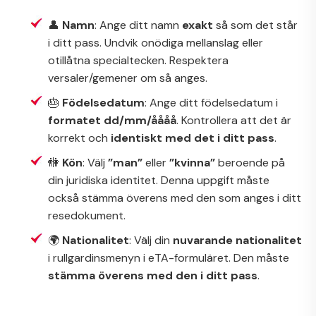
👤
Namn
: Ange ditt namn
exakt
så som det står
i ditt pass. Undvik onödiga mellanslag eller
otillåtna specialtecken. Respektera
versaler/gemener om så anges.
🎂
Födelsedatum
: Ange ditt födelsedatum i
formatet dd/mm/åååå
. Kontrollera att det är
korrekt och
identiskt med det i ditt pass
.
🚻
Kön
: Välj
”man”
eller
”kvinna”
beroende på
din juridiska identitet. Denna uppgift måste
också stämma överens med den som anges i ditt
resedokument.
🌍
Nationalitet
: Välj din
nuvarande nationalitet
i rullgardinsmenyn i eTA-formuläret. Den måste
stämma överens med den i ditt pass
.