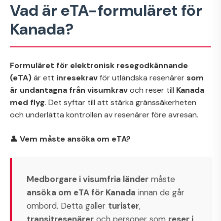
Vad är eTA-formuläret för
Kanada?
Formuläret för elektronisk resegodkännande
(eTA)
är ett
inresekrav
för utländska resenärer
som
är undantagna från visumkrav
och reser till
Kanada
med flyg
. Det syftar till att stärka gränssäkerheten
och underlätta kontrollen av resenärer före avresan.
👤
Vem måste ansöka om eTA?
Medborgare i visumfria länder
måste
ansöka om eTA för Kanada
innan de går
ombord. Detta gäller
turister
,
transitresenärer
och personer som
reser i