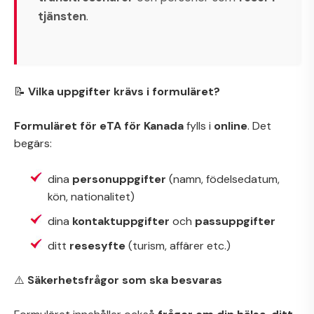
tjänsten
.
📝
Vilka uppgifter krävs i formuläret?
Formuläret för eTA för Kanada
fylls i
online
. Det
begärs:
dina
personuppgifter
(namn, födelsedatum,
kön, nationalitet)
dina
kontaktuppgifter
och
passuppgifter
ditt
resesyfte
(turism, affärer etc.)
⚠️
Säkerhetsfrågor som ska besvaras