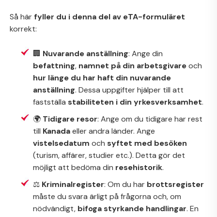
Så här
fyller du i denna del av eTA-formuläret
korrekt:
🏢
Nuvarande anställning
: Ange din
befattning
,
namnet på din arbetsgivare
och
hur länge du har haft din nuvarande
anställning
. Dessa uppgifter hjälper till att
fastställa
stabiliteten i din yrkesverksamhet
.
🌍
Tidigare resor
: Ange om du tidigare har rest
till
Kanada
eller andra länder. Ange
vistelsedatum
och
syftet med besöken
(turism, affärer, studier etc.). Detta gör det
möjligt att bedöma din
resehistorik
.
⚖️
Kriminalregister
: Om du har
brottsregister
måste du svara ärligt på frågorna och, om
nödvändigt,
bifoga styrkande handlingar
. En