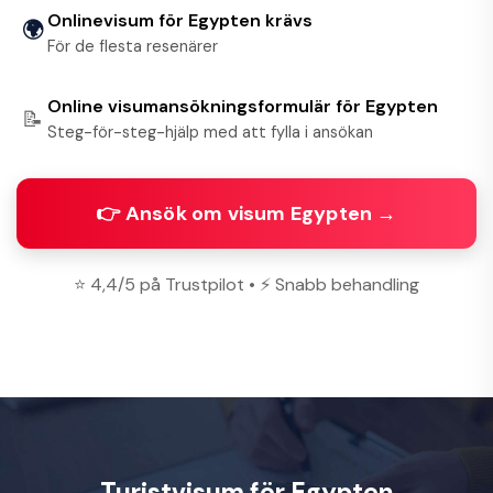
Onlinevisum för Egypten krävs
🌍
För de flesta resenärer
Online visumansökningsformulär för Egypten
📝
Steg-för-steg-hjälp med att fylla i ansökan
👉 Ansök om visum Egypten →
⭐ 4,4/5 på Trustpilot • ⚡ Snabb behandling
Turistvisum för Egypten