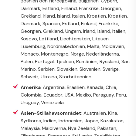
Bosnien och Hercegovina, Bulgarien, Cypern,
Danmark, Estland, Finland, Frankrike, Georgien,
Grekland, Irland, Island, Italien, Kroatien, Kroatien,
Danmark, Spanien, Estland, Finland, Frankrike,
Georgien, Grekland, Ungern, Irland, Island, Italien,
Kosovo, Lettland, Liechtenstein, Litauen,
Luxemburg, Nordmakedonien, Malta, Moldavien,
Monaco, Montenegro, Norge, Nederländerna,
Polen, Portugal, Tjeckien, Rumänien, Ryssland, San
Marino, Serbien, Slovakien, Slovenien, Sverige,
Schweiz, Ukraina, Storbritannien.
Amerika
: Argentina, Brasilien, Kanada, Chile,
Colombia, Ecuador, USA, Mexiko, Paraguay, Peru,
Uruguay, Venezuela.
Asien-Stillahavsområdet
: Australien, Kina,
Sydkorea, Indien, Indonesien, Japan, Kazakstan,
Malaysia, Maldiverna, Nya Zeeland, Pakistan,
Filippinerna, Singapore, Sri Lanka, Tadzjikistan,