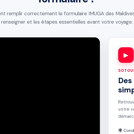
remplir correctement le formulaire IMUGA des Maldives,
renseigner et les étapes essentielles avant votre voyage.
▶
SOTOUR
Des 
simp
Retrouv
votre v
démarc
🌍 Cond