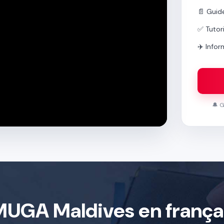
📄 Guide
✅ Tutor
✈️ Info
🔔 G
MUGA Maldives en frança