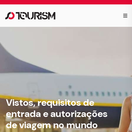
≡
Vistos, requisitos de
entrada e autorizações
de viagem no mundo