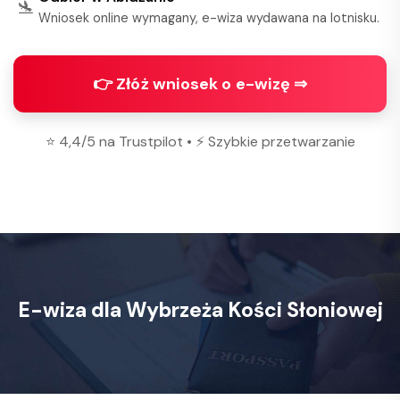
🛬
Wniosek online wymagany, e-wiza wydawana na lotnisku.
👉 Złóż wniosek o e-wizę ⇒
⭐ 4,4/5 na Trustpilot • ⚡ Szybkie przetwarzanie
E-wiza dla Wybrzeża Kości Słoniowej