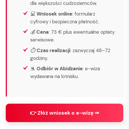
dla większości cudzoziemców.
💻
Wniosek online
: formularz
cyfrowy i bezpieczna płatność.
💰
Cena
: 73 € plus ewentualne opłaty
serwisowe.
⏱
Czas realizacji
: zazwyczaj 48–72
godziny.
🛬
Odbiór w Abidżanie
: e-wiza
wydawana na lotnisku.
👉 Złóż wniosek o e-wizę ⇒