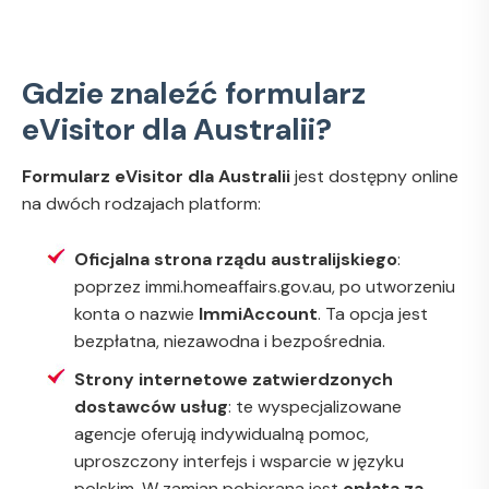
Gdzie znaleźć formularz
eVisitor dla Australii?
Formularz eVisitor dla Australii
jest dostępny online
na dwóch rodzajach platform:
Oficjalna strona rządu australijskiego
:
poprzez immi.homeaffairs.gov.au, po utworzeniu
konta o nazwie
ImmiAccount
. Ta opcja jest
bezpłatna, niezawodna i bezpośrednia.
Strony internetowe zatwierdzonych
dostawców usług
: te wyspecjalizowane
agencje oferują indywidualną pomoc,
uproszczony interfejs i wsparcie w języku
polskim. W zamian pobierana jest
opłata za