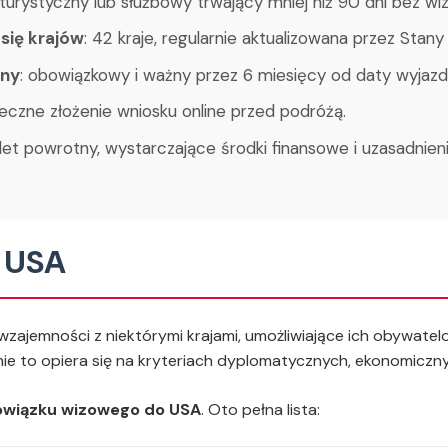
 turystyczny lub służbowy trwający mniej niż 90 dni bez wiz
 się krajów
: 42 kraje, regularnie aktualizowana przez Stan
zny
: obowiązkowy i ważny przez 6 miesięcy od daty wyjazd
ieczne złożenie wniosku online przed podróżą.
let powrotny, wystarczające środki finansowe i uzasadnien
o USA
zajemności z niektórymi krajami, umożliwiające ich obywat
e to opiera się na kryteriach dyplomatycznych, ekonomiczny
bowiązku wizowego do USA
. Oto pełna lista: