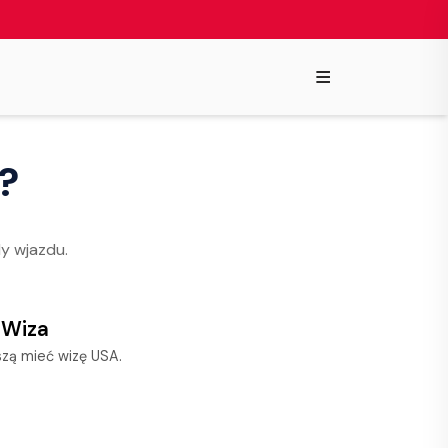
≡
A?
dy wjazdu.
 Wiza
zą mieć wizę USA.