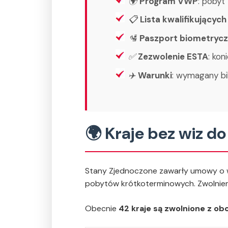
🌍
Program VWP
: pobyt
📋
Lista kwalifikujących
🛂
Paszport biometryc
✅
Zezwolenie ESTA
: kon
✈️
Warunki
: wymagany bi
🌍 Kraje bez wiz d
Stany Zjednoczone zawarły umowy o w
pobytów krótkoterminowych. Zwolnieni
Obecnie
42 kraje są zwolnione z o