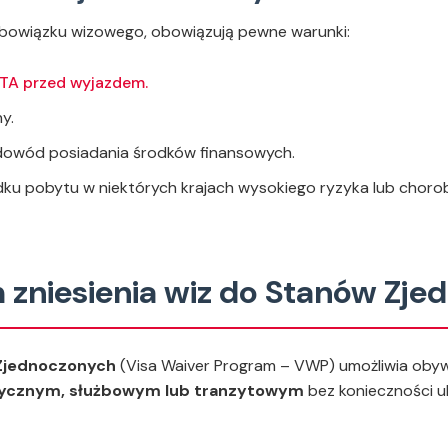
z obowiązku wizowego, obowiązują pewne warunki:
TA przed wyjazdem.
y.
dowód posiadania środków finansowych.
u pobytu w niektórych krajach wysokiego ryzyka lub chorob
 zniesienia wiz do Stanów Zj
 Zjednoczonych
(
Visa Waiver Program – VWP
) umożliwia oby
tycznym, służbowym lub tranzytowym
bez konieczności u