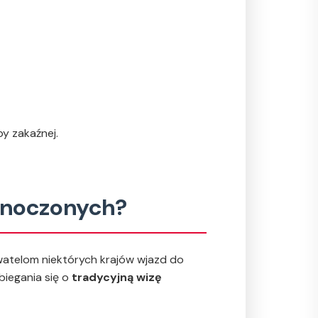
y zakaźnej.
ednoczonych?
watelom niektórych krajów wjazd do
biegania się o
tradycyjną wizę