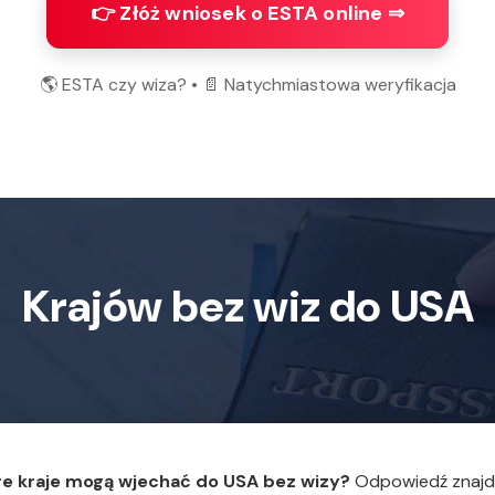
👉 Złóż wniosek o ESTA online ⇒
🌎 ESTA czy wiza? • 📄 Natychmiastowa weryfikacja
Krajów bez wiz do USA
re kraje mogą wjechać do USA bez wizy?
Odpowiedź znajdu