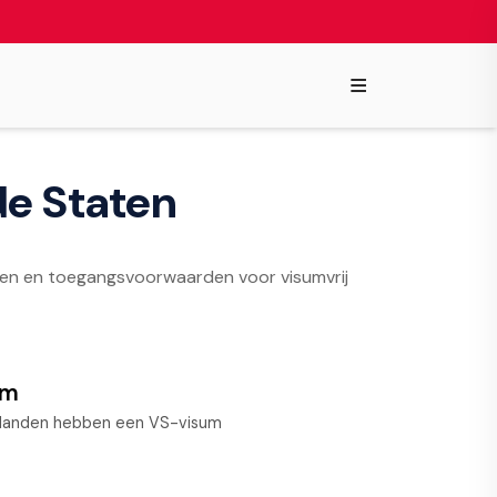
≡
de Staten
eisten en toegangsvoorwaarden voor visumvrij
um
 landen hebben een VS-visum