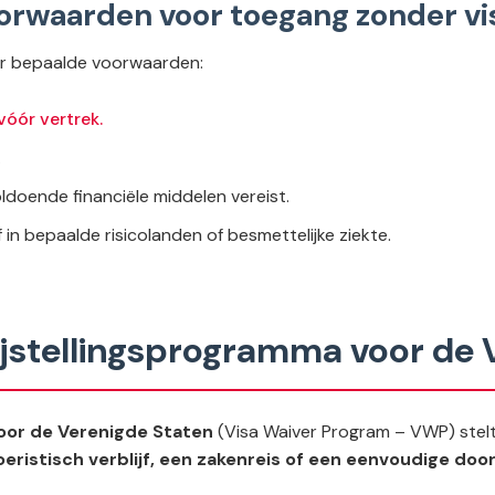
oorwaarden voor toegang zonder v
n er bepaalde voorwaarden:
óór vertrek.
.
ldoende financiële middelen vereist.
f in bepaalde risicolanden of besmettelijke ziekte.
ijstellingsprogramma voor de 
oor de Verenigde Staten
(
Visa Waiver Program – VWP
) ste
oeristisch verblijf, een zakenreis of een eenvoudige door