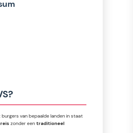
isum
VS?
lt burgers van bepaalde landen in staat
reis
zonder een
traditioneel