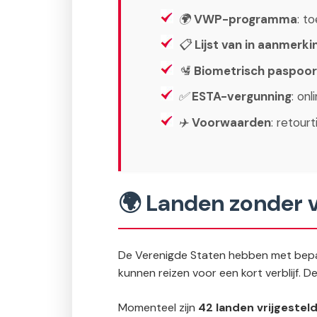
🌍
VWP-programma
: t
📋
Lijst van in aanmerk
🛂
Biometrisch paspoor
✅
ESTA-vergunning
: on
✈️
Voorwaarden
: retour
🌍 Landen zonder 
De Verenigde Staten hebben met bep
kunnen reizen voor een kort verblijf. D
Momenteel zijn
42 landen vrijgestel