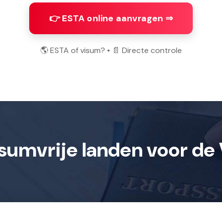
👉 ESTA online aanvragen ⇒
🌎 ESTA of visum? • 📄 Directe controle
sumvrije landen voor de