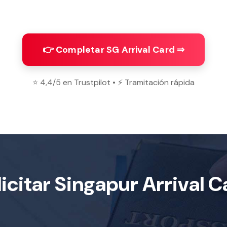
👉 Completar SG Arrival Card ⇒
⭐ 4,4/5 en Trustpilot • ⚡ Tramitación rápida
licitar Singapur Arrival C