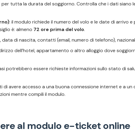
 per tutta la durata del soggiorno. Controlla che i dati siano leg
rno)
: il modulo richiede il numero del volo e le date di arrivo e
nsiglio è: almeno
72 ore prima del volo
.
data di nascita, contatti (email, numero di telefono), nazional
ndirizzo dell’hotel, appartamento o altro alloggio dove soggiorn
 casi potrebbero essere richieste informazioni sullo stato di sal
ati di avere accesso a una buona connessione internet e a un di
ioni mentre compili il modulo.
ere al modulo e-ticket online