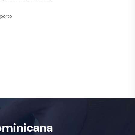
oporto
ominicana