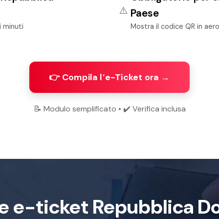
⚠️
Paese
i minuti
Mostra il codice QR in aer
👉 Compila l’e-Ticket ora →
📝 Modulo semplificato • ✔️ Verifica inclusa
e e-ticket Repubblica D